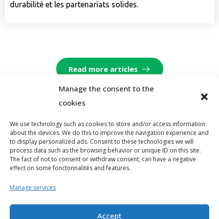
durabilité et les partenariats solides.
read more articles
Manage the consent to the
cookies
We use technology such as cookies to store and/or access information
Stay
Legal
Legal
about the devices. We do this to improve the navigation experience and
informed
information
notices
Useful
Contact
Welcome
to display personalized ads. Consent to these technologies we will
Phone
links
General
process data such as the browsing behavior or unique ID on this site.
+22602283893
Conditions
Te Raga
The fact of not to consent or withdraw consent, can have a negative
of Use
E-
mail
address
effect on some fonctonnalités and features.
Mam
Usage
contact@terrabiga.com
Policy
Address
Cagnotte
Manage services
Teend
F. A.
A propos
Q
Beogo
Our
Accept
Street,